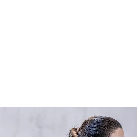
Trial
DRO
 con nosotros
La mejor opción p
ya practicas Cr
Drop In con
BFac