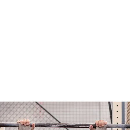
P-IN
ara visitarnos si
ossFit. Básico o
 camiseta de
tory.