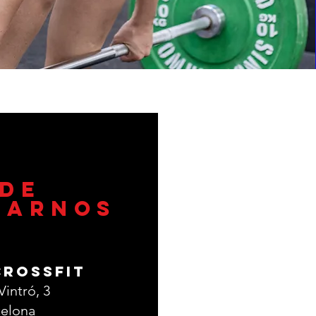
de
rarnos
CrossFit
Vintró, 3
celona