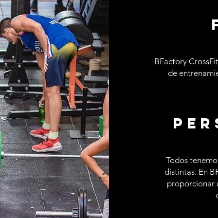
BFactory CrossFit
de entrenami
per
Todos tenemos
distintas. En 
proporcionar 