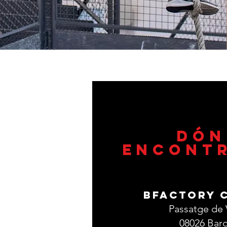
Dón
encont
BFactory 
Passatge de 
08026 Bar