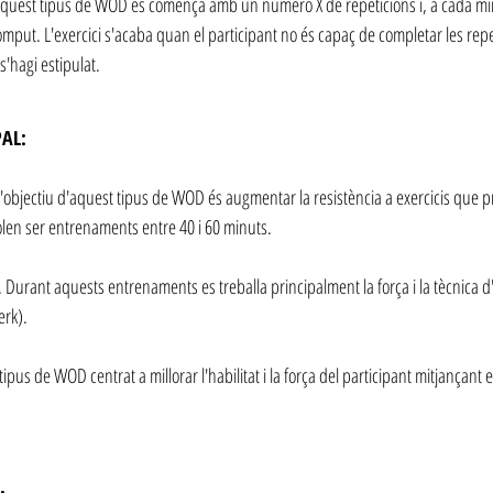
aquest tipus de WOD es comença amb un número X de repeticions i, a cada min
còmput. L'exercici s'acaba quan el participant no és capaç de completar les rep
s'hagi estipulat.
PAL:
L'objectiu d'aquest tipus de WOD és augmentar la resistència a exercicis que 
olen ser entrenaments entre 40 i 60 minuts.
. Durant aquests entrenaments es treballa principalment la força i la tècnica 
erk).
s de WOD centrat a millorar l'habilitat i la força del participant mitjançant ex