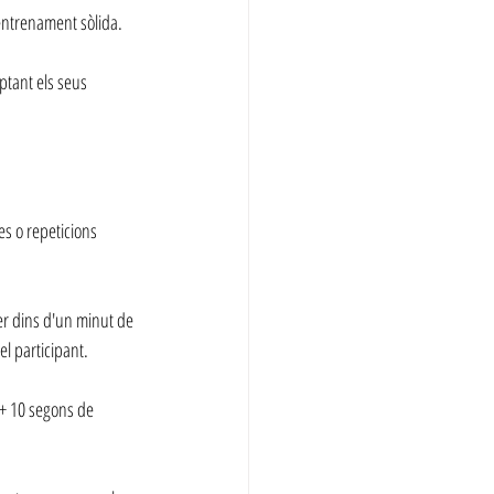
entrenament sòlida.
tant els seus 
s o repeticions 
er dins d'un minut de 
el participant.
+ 10 segons de 