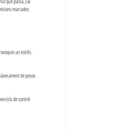
ut que passa, cal 
eticions marcades 
provoquin un estrès 
d'aixecament de pesos 
ercicis de control 