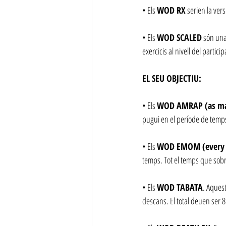
• Els 
WOD RX
 serien la ve
• Els 
WOD SCALED
 són una
exercicis al nivell del partici
EL SEU OBJECTIU:
• Els 
WOD AMRAP (as man
pugui en el període de temps
• Els 
WOD EMOM (every m
temps. Tot el temps que sobri
• Els 
WOD TABATA
. Aques
descans. El total deuen ser 8