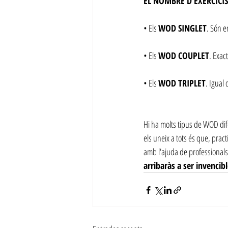
EL NOMBRE D'EXERCICIS
• Els 
WOD SINGLET
. Són e
• Els 
WOD COUPLET
. Exac
• Els 
WOD TRIPLET
. Igual
Hi ha molts tipus de WOD dif
els uneix a tots és que, pra
amb l'ajuda de professionals
arribaràs a ser invencibl