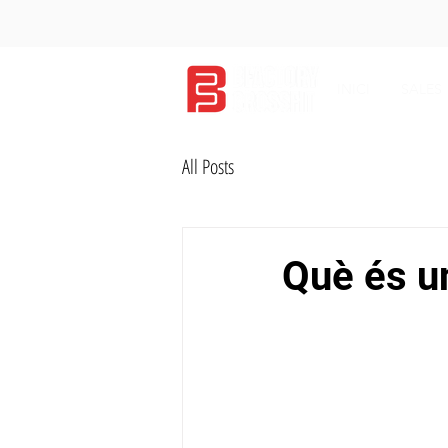
INICI
SALES
All Posts
Què és u