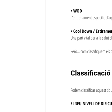
• WOD
L'entrenament específic d'aq
• Cool Down / Estirame
Una part vital per a la salut
Però… com classifiquem els 
Classificaci
Podem classificar aquest ti
EL SEU NIVELL DE DIFICU