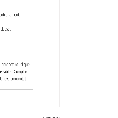
d'entrenament.
 classe.
L'important i el que 
cessibles. Comptar 
 la teva comunitat… 
Mostra-ho tot