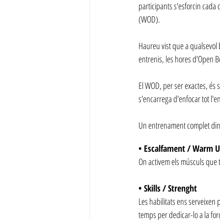
participants s'esforcin cada d
(WOD).
Haureu vist que a qualsevol 
entrenis, les hores d'Open B
El WOD, per ser exactes, és 
s'encarrega d'enfocar tot l'
Un entrenament complet din
• Escalfament / Warm 
On activem els músculs que t
• Skills / Strenght
Les habilitats ens serveixen 
temps per dedicar-lo a la for