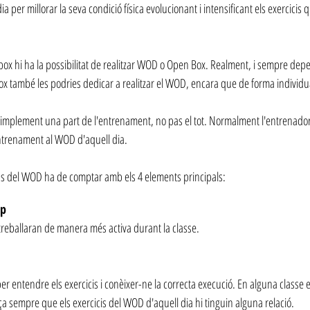
ia per millorar la seva condició física evolucionant i intensificant els exercicis q
box hi ha la possibilitat de realitzar WOD o Open Box. Realment, i sempre dep
ox també les podries dedicar a realitzar el WOD, encara que de forma individu
simplement una part de l'entrenament, no pas el tot. Normalment l'entrenador
entrenament al WOD d'aquell dia.
s del WOD ha de comptar amb els 4 elements principals:
Up
reballaran de manera més activa durant la classe.
per entendre els exercicis i conèixer-ne la correcta execució. En alguna classe 
ça sempre que els exercicis del WOD d'aquell dia hi tinguin alguna relació.