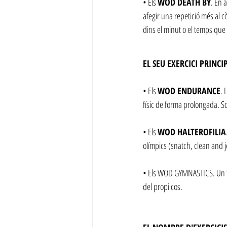
• Els 
WOD DEATH BY
. En 
afegir una repetició més al 
dins el minut o el temps que 
EL SEU EXERCICI PRINCI
• Els 
WOD ENDURANCE
. 
físic de forma prolongada. S
• Els 
WOD HALTEROFILIA
olímpics (snatch, clean and j
• Els WOD GYMNASTICS. Un tipu
del propi cos.