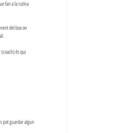
ue fan a la rutina 
enent del box on 
al.
 (coach) és qui 
es pot guardar algun 