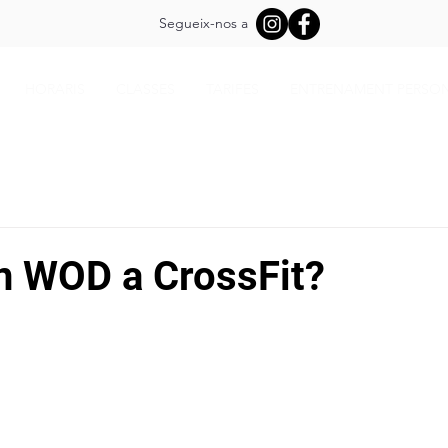
Segueix-nos a
HORARIS
CLASSES
TARIFES
ENTRENAMENT PERSO
n WOD a CrossFit?