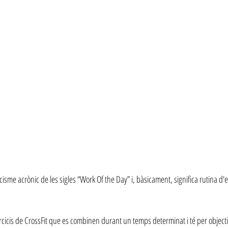
cisme acrònic de les sigles “Work Of the Day” i, bàsicament, significa rutina d'ex
cicis de CrossFit que es combinen durant un temps determinat i té per objecti