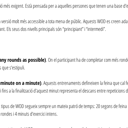
rsió més exigent. Està pensada per a aquelles persones que tenen una base d'
 versió molt més accessible a tota mena de públic. Aquests WOD es creen adap
pant. Els seus dos nivells principals són “principiant” i “intermedi”.
y rounds as possible)
. On el participant ha de completar com més ronde
 que s'estipuli.
inute on a minute)
. Aquests entrenaments defineixen la feina que cal f
 fins a la finalització d'aquest minut representa el descans entre repeticions d
t tipus de WOD segueix sempre un mateix patró de temps: 20 segons de feina 
 rondes i 4 minuts d'exercici intens.