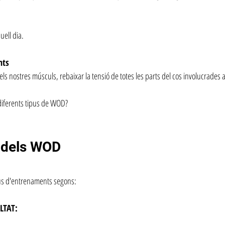
uell dia.
nts
 dels nostres músculs, rebaixar la tensió de totes les parts del cos involucrades
diferents tipus de WOD?
ó dels WOD
pus d'entrenaments segons:
LTAT: