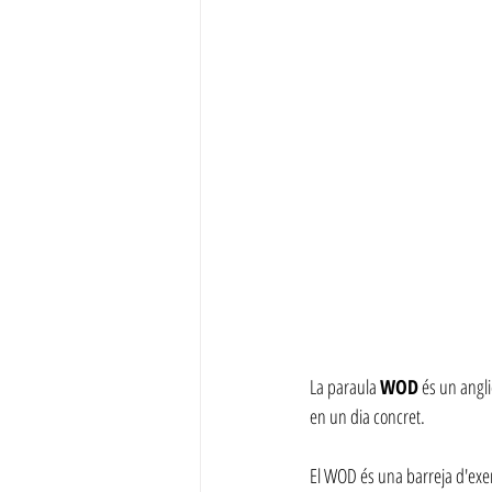
La paraula 
WOD
 és un angli
en un dia concret.
El WOD és una barreja d'exer